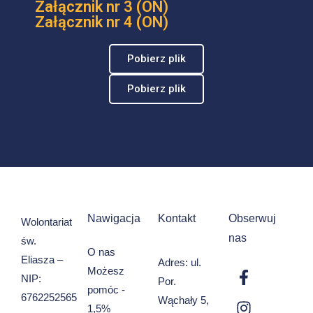
Załącznik nr 3 (ON)
Załącznik nr 4 (ON)
Pobierz plik
Pobierz plik
Nawigacja
Kontakt
Obserwuj
Wolontariat
nas
św.
O nas
Eliasza –
Adres: ul.
Możesz
NIP:
Por.
pomóc -
6762252565
Wąchały 5,
1,5%