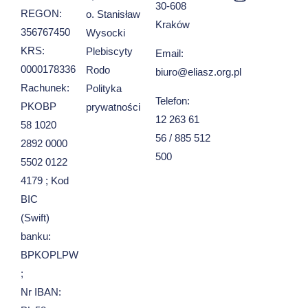
30-608
REGON:
o. Stanisław
Kraków
356767450
Wysocki
KRS:
Plebiscyty
Email:
0000178336
Rodo
biuro@eliasz.org.pl
Rachunek:
Polityka
Telefon:
PKOBP
prywatności
12 263 61
58 1020
56 / 885 512
2892 0000
500
5502 0122
4179 ; Kod
BIC
(Swift)
banku:
BPKOPLPW
;
Nr IBAN: