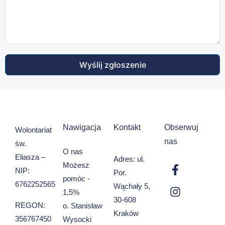
Wyślij zgłoszenie
Nawigacja
Kontakt
Obserwuj
Wolontariat
nas
św.
O nas
Eliasza –
Adres: ul.
Możesz
NIP:
Por.
pomóc -
6762252565
Wąchały 5,
1,5%
30-608
REGON:
o. Stanisław
Kraków
356767450
Wysocki