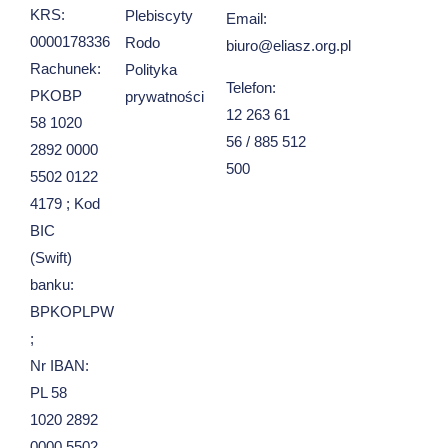
KRS:
Plebiscyty
Email:
0000178336
Rodo
biuro@eliasz.org.pl
Rachunek:
Polityka
Telefon:
PKOBP
prywatności
12 263 61
58 1020
56 / 885 512
2892 0000
500
5502 0122
4179 ; Kod
BIC
(Swift)
banku:
BPKOPLPW
;
Nr IBAN:
PL 58
1020 2892
0000 5502