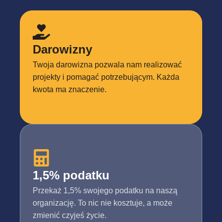
Darowizny
Twoja darowizna pozwala nam realizować
projekty i pomagać potrzebującym. Każda
kwota ma znaczenie.
1,5% podatku
Przekaż 1,5% swojego podatku na naszą
organizację. To nic nie kosztuje, a może
zmienić czyjeś życie.