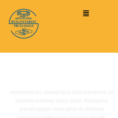
treści
Razem Możemy Więcej
Wolontariat św. Eliasza łączy ludzi dobrej woli, by
wspólnie budować lepszy świat. Pomagamy
potrzebującym, inspirujemy do działania
i tworzymy społeczność opartą na empatii.